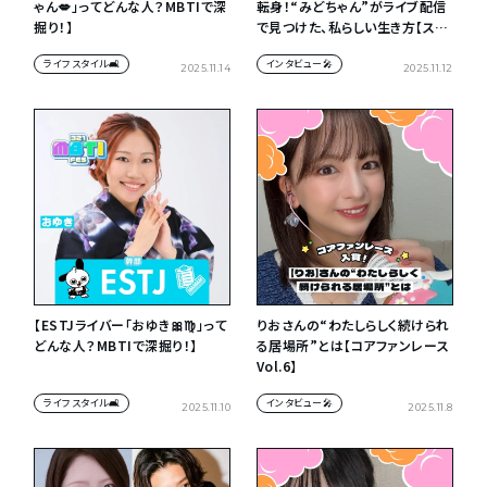
ゃん💋」ってどんな人？MBTIで深
転身！“みどちゃん”がライブ配信
掘り！】
で見つけた、私らしい生き方【スタ
ー発掘 Vol.8】
ライフスタイル🛋
インタビュー🎤
2025.11.14
2025.11.12
【ESTJライバー「おゆき🎀♍️」って
りおさんの“わたしらしく続けられ
どんな人？MBTIで深掘り！】
る居場所”とは【コアファンレース
Vol.6】
ライフスタイル🛋
インタビュー🎤
2025.11.10
2025.11.8