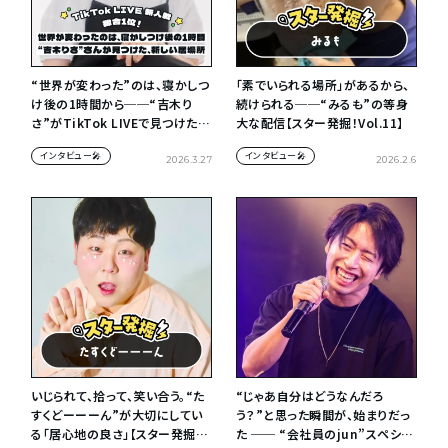
“世界が変わった”のは、寝かしつ
「素でいられる場所」があるから、
け後の1時間から──“吉木り
続けられる──“みるも”の等身
さ”がTikTok LIVEで見つけた、
大な配信【スター発掘！Vol.11】
新しい居場所【TikTok LIVE 新
インタビュー🎤
インタビュー🎤
人戦 Vol.2】
2026.3.27
2026.2.6
いじられて、拾って、笑い合う。“た
“じゃあ自分はどうなんだろ
すくどーーーん”が大切にしてい
う？”と思った瞬間が、始まりだっ
る「居心地の良さ」【スター発掘！
た ── “会社員のjun”スペシャ