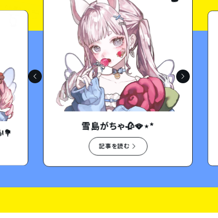
たら離さへんで♡
👆
雪島がちゃ🥀🪭⋆*

記事を読む