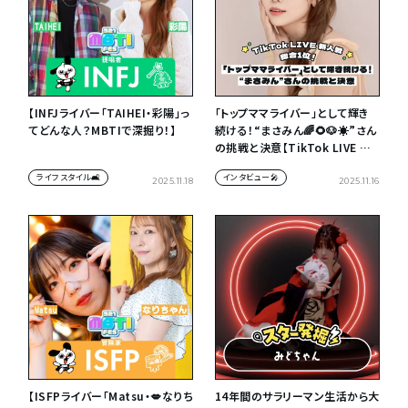
【INFJライバー「TAIHEI・彩陽」っ
「トップママライバー」として輝き
てどんな人？MBTIで深掘り！】
続ける！“まさみん🌈🌻🐶☀️”さん
の挑戦と決意【TikTok LIVE 新
人戦 Vol.1】
ライフスタイル🛋
インタビュー🎤
2025.11.18
2025.11.16
【ISFPライバー「Matsu・💋なりち
14年間のサラリーマン生活から大