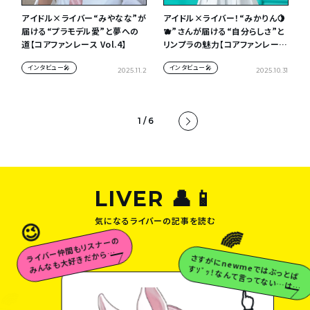
アイドル×ライバー“みやなな”が
アイドル×ライバー！“みかりん🍋
届ける“プラモデル愛”と夢への
🫐”さんが届ける“自分らしさ”と
道【コアファンレース Vol.4】
リンプラの魅力【コアファンレース
Vol.3】
インタビュー🎤
インタビュー🎤
2025.11.2
2025.10.31
1 / 6
LIVER 👤📱
😉
気になるライバーの記事を読む
🌈
ラ
イ
バ
ー
も
リ
ス
ナ
ー
の
み
ん
な
も
大
好
き
だ
か
ら
な
仲
間
っ
さすが
に
newm
eでは
ぶっとば
すｿﾞｯ！な
んて言
ってな
い…
は
💗
ず…
😉
🌈
👆
白米の天使