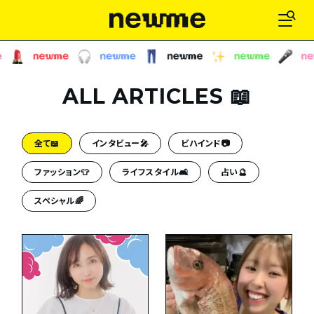
ALL ARTICLES 📖
全て📖
インタビュー🎤
ビハインド📷
ファッション👕
ライフスタイル🛋
占い🔮
スペシャル🌈