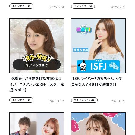
Vol.10】
ルインタビュー
インタビュー🎤
インタビュー🎤
2025.12.31
2025.12.30
「休憩所」から夢を目指す50代ラ
【ISFJライバー「ガガちゃん」って
イバー“リアンジェRie”【スター発
どんな人？MBTIで深掘り！】
掘！Vol.9】
インタビュー🎤
ライフスタイル🛋
2025.11.22
2025.11.20