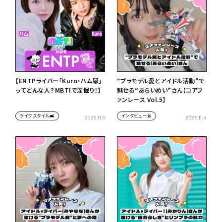
【ENTPライバー「Kuro・ハム🐷」
“プラモデル愛とアイドル活動”で
ってどんな人？MBTIで深掘り！】
魅せる“あらいめい”さん【コアフ
ァンレース Vol.5】
ライフスタイル🛋
インタビュー🎤
2025.11.6
2025.11.4