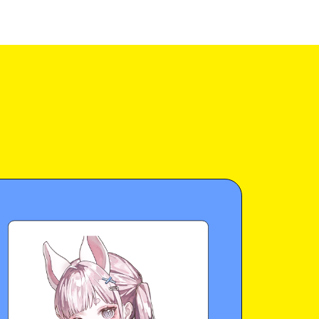
🌈
さすがにnewmeではぶっとばすｿﾞ
ライバ
ー
間もリスナ
ー
の
みん
なも
大
好き
だ
から
白米の天使
ｯ！なんて言ってない…はず…
仲
なっ

👆
😉
💗