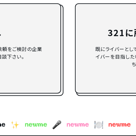
へ
321
依頼をご検討の企業
既にライバーとし
相談下さい。
イバーを目指した