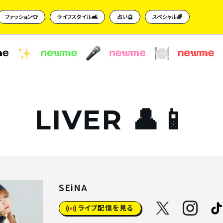
ファッション👕
ライフスタイル🛋
占い🔮
スペシャル🌈
LIVER 👤📱
SEiNA
ライブ配信を見る