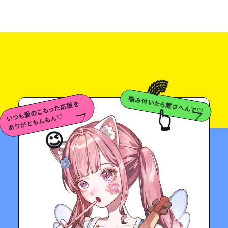
🌈
噛み付いたら離さへんで♡
い
も
愛
の
こ
も
っ
た
応
援
を
あ
り
が
と
も
ん
も
ん
👆
つ
♡
😉