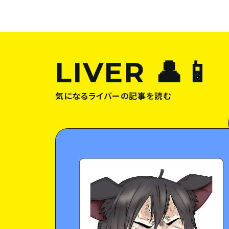
LIVER 👤📱
気になるライバーの記事を読む
🌈
は私の新たな一
こん
な
お
れをここ
に
載
せてく
れて
…
あﾞりﾞかﾞとﾞうﾞ‼︎‼︎‼︎
?
👆
…

😉