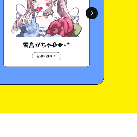
雪島がちゃ🥀🪭⋆*
記事を読む