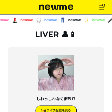
LIVER 👤📱
しわっしわなくま🧸🍞
ライブ配信を見る