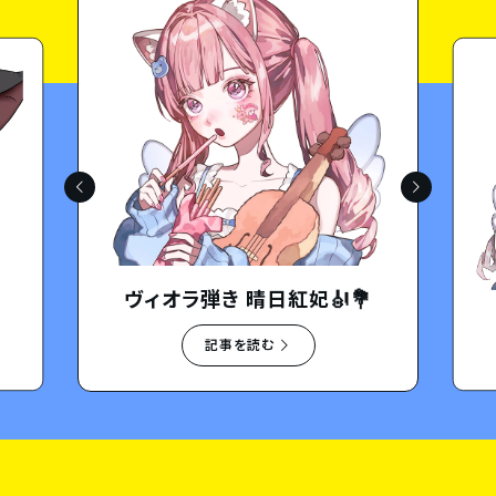
ライバー仲間もリス
みんなも大好きだ
とﾞうﾞ‼︎‼︎‼︎
👆
💗
ヴィオラ弾き 晴日紅妃🎻💐
記事を読む