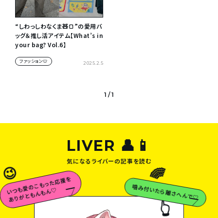
“しわっしわなくま🧸🍞”の愛用バ
ッグ＆推し活アイテム【What’s in
your bag? Vol.6】
ファッション👕
2025.2.5
1 / 1
LIVER 👤📱
気になるライバーの記事を読む
😉
🌈
い
愛
の
こ
も
っ
た
応
援
を
あ
り
が
と
も
ん
も
ん
噛み付いたら離さへんで♡
つ
も
♡
👆
😉
