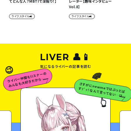
てどんな人？MBTIで深掘り！】
レーター【趣味インタビュー
Vol.8】
ライフスタイル🛋
ライフスタイル🛋
LIVER 👤📱
気になるライバーの記事を読む
😉
🌈
ラ
イ
バ
ー
も
リ
ス
ナ
ー
の
み
ん
な
も
大
好
き
だ
か
ら
な
仲
間
っ
さすが
に
newm
eでは
ぶっとば
すｿﾞｯ！な
んて言
ってな
い…
は
ず…
💗
😉

👆
白米の天使
ら離さへんで♡
👆