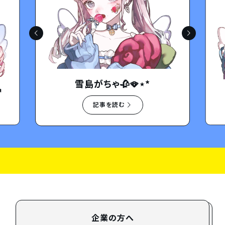
雪島がちゃ🥀🪭⋆*

記事を読む
企業の方へ