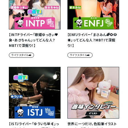
【INTPライバー「歌姫ゆっきぃ💗
【ENFJライバー「まさみん🌈🌻🐶
🎤・あさちゃん」ってどんな人？
☀️」ってどんな人？MBTIで深掘
MBTIで深掘り！】
り！】
ライフスタイル🛋
ライフスタイル🛋
【ISTJライバー「ゆういち🥁🤙」っ
世界に一つだけ。色鉛筆イラスト