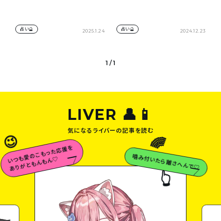
占い🔮
占い🔮
2025.1.24
2024.12.23
1 / 1
LIVER 👤📱
気になるライバーの記事を読む
😉
🌈
い
愛
の
こ
も
っ
た
応
援
を
あ
り
が
と
も
ん
も
ん
噛み付いたら離さへんで♡
つ
も
♡
👆
😉

ライバー仲間もリス
みんなも大好きだ
とﾞうﾞ‼︎‼︎‼︎
👆
💗