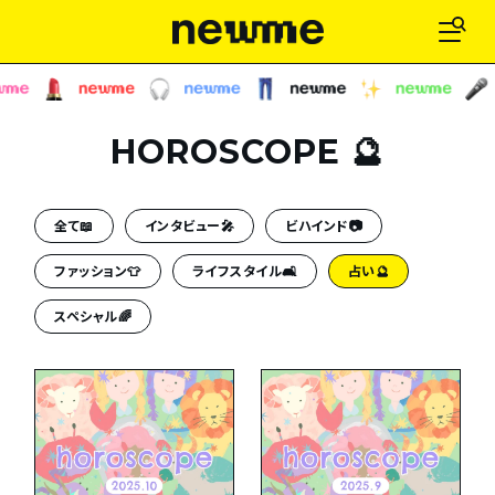
HOROSCOPE 🔮
全て📖
インタビュー🎤
ビハインド📷
ファッション👕
ライフスタイル🛋
占い🔮
スペシャル🌈