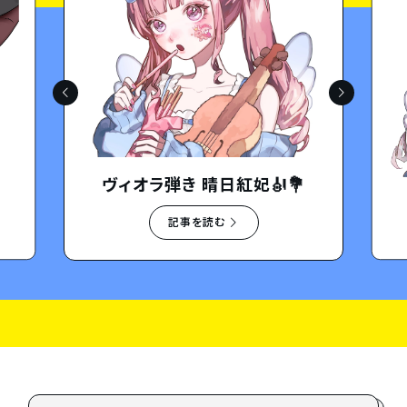
ヴィオラ弾き 晴日紅妃🎻💐
記事を読む