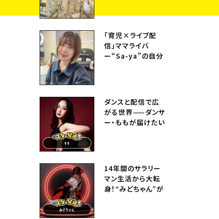
ーインタビュー
Vol.4】
「育児×ライブ配
信」ママライバ
ー“Sa-ya”の自分
らしい働き方【ライ
バーインタビュー
Vol.8】
ダンスと配信で広
がる世界——ダンサ
ー・ももが届けたい
温かな時間【スター
発掘！Vol.4】
14年間のサラリー
マン生活から大転
身！“みどちゃん”が
ライブ配信で見つけ
た、私らしい生き方