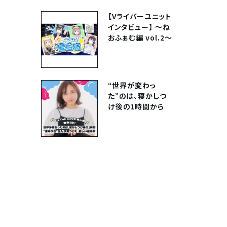
【スター発掘
Vol.8】
【Vライバーユニット
インタビュー】 〜ね
おふぁむ編 vol.2〜
“世界が変わっ
た”のは、寝かしつ
け後の1時間から
──“吉木りさ”が
TikTok LIVEで見
つけた、新しい居場
所【TikTok LIVE
新人戦 Vol.2】