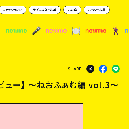
ファッション👕
ライフスタイル🛋
占い🔮
スペシャル🌈
ュー】 〜ねおふぁむ編 vol.3〜
SHARE
ュー】 〜ねおふぁむ編 vol.3〜