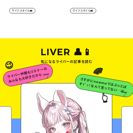
ライフスタイル🛋
ライフスタイル🛋
LIVER 👤📱
気になるライバーの記事を読む
😉
🌈
ラ
イ
バ
ー
も
リ
ス
ナ
ー
の
み
ん
な
も
大
好
き
だ
か
ら
な
仲
間
っ
さすが
に
newm
eでは
ぶっとば
すｿﾞｯ！な
んて言
ってな
い…
は
ず…
💗
😉

👆
白米の天使
ら離さへんで♡
👆