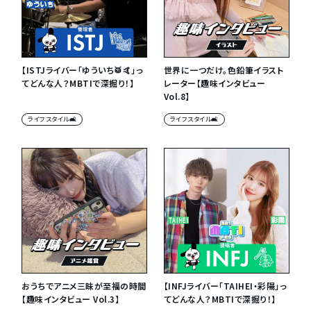
【ISTJライバー「ゆういち🥁🤙」っ
世界に一つだけ。色鉛筆イラスト
てどんな人？MBTIで深掘り！】
レーター【趣味インタビュー
Vol.8】
ライフスタイル🛋
ライフスタイル🛋
おうちでアニメ三昧が至福の時間
【INFJライバー「TAIHEI・彩陽」っ
【趣味インタビュー Vol.3】
てどんな人？MBTIで深掘り！】