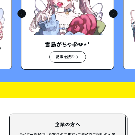
雪島がちゃ🥀🪭⋆*

記事を読む
企業の方へ
ライバーを起用した案件のご相談・ご依頼をご検討の企業