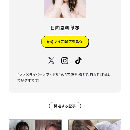
日向夏帆🐰🍑
ライブ配信を見る
【ママ×ライバー×アイドル】の3刀流を掲げて、日々TikTokに
て配信中です！
関連する記事