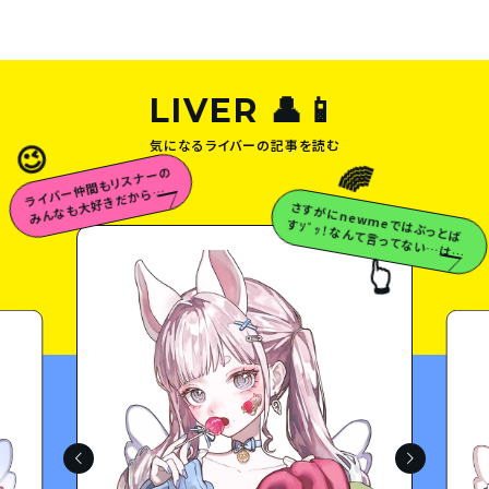
LIVER 👤📱
気になるライバーの記事を読む
😉
🌈
ラ
イ
バ
ー
も
リ
ス
ナ
ー
の
み
ん
な
も
大
好
き
だ
か
ら
な
仲
間
っ
さすが
に
newm
eでは
ぶっとば
すｿﾞｯ！な
んて言
ってな
い…
は
💗
ず…
😉
🌈
👆
白米の天使
たら離さへんで♡
👆