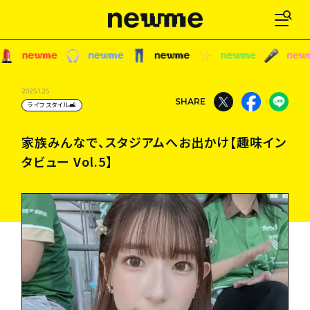
家族みんなで、スタジアムへお出かけ【趣味イン
2025.1.25
SHARE
ライフスタイル🛋
タビュー Vol.5】
家族みんなで、スタジアムへお出かけ【趣味イン
タビュー Vol.5】